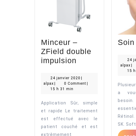
Minceur –
Soin
ZField double
Minceur
impulsion
24 j
al
alpax
|
–
15 h
ZField
24
24 janvier 2020
|
alpax
janvier
alpax
|
0 Comment
|
Plusieu
double
2020
15 h 31 min
a vou
impulsion
besoi
Application Sûr, simple
essenti
et rapide Le traitement
Rétinol
est effectué avec le
SK. Soft
patient couché et est
extrêmement