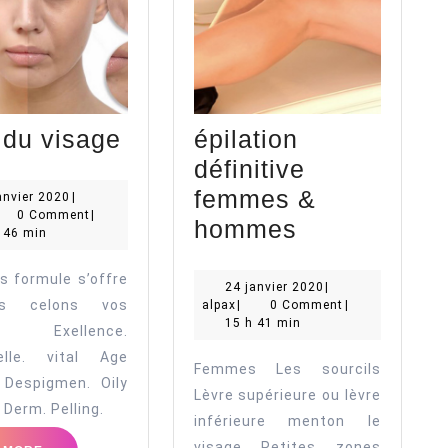
Soin
 du visage
épilation
du
définitive
visage
femmes &
24
anvier 2020
|
pax
janvier
0 Comment
|
épilation
hommes
2020
 46 min
définitive
rs formule s’offre
femmes
24
24 janvier 2020
|
s celons vos
alpax
janvier
alpax
|
0 Comment
|
&
2020
15 h 41 min
n. Exellence.
hommes
elle. vital Age
Femmes Les sourcils
. Despigmen. Oily
Lèvre supérieure ou lèvre
 Derm. Pelling.
inférieure menton le
visage Petites zones