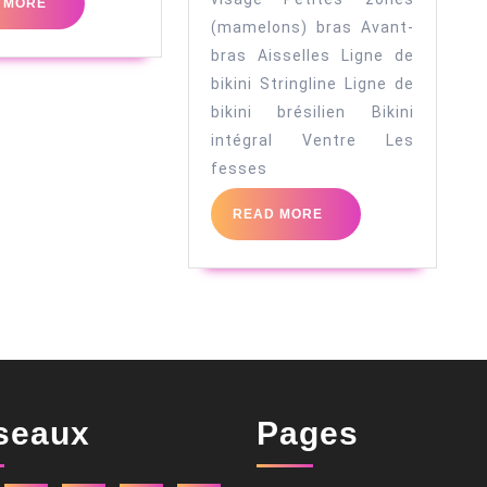
READ
 MORE
MORE
(mamelons) bras Avant-
bras Aisselles Ligne de
bikini Stringline Ligne de
bikini brésilien Bikini
intégral Ventre Les
fesses
READ
READ MORE
MORE
seaux
Pages