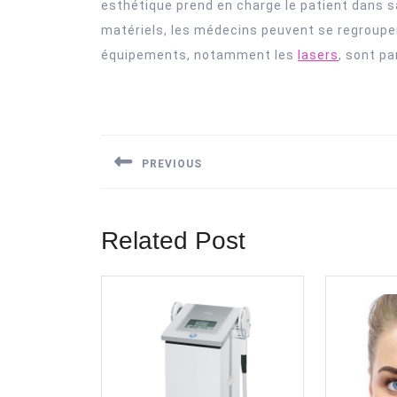
esthétique prend en charge le patient dans s
matériels, les médecins peuvent se regroupe
équipements, notamment les
lasers
, sont p
Navigation
de
PREVIOUS
l’article
Previous
post:
Related Post